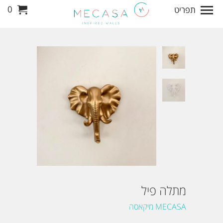
0
תפריט
מתלה פיל
MECASA מיקאסה