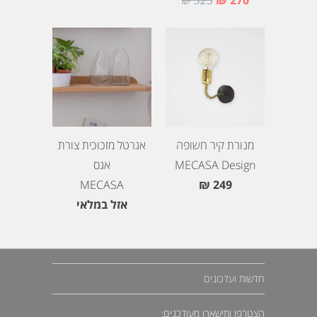
מנורת קיר חשופה
אגרטל מזכוכית צורת
MECASA Design
אגס
MECASA
249 ₪
אזל במלאי
חדשות ועדכונים
הצטרפו ותישארו מעודכנים: