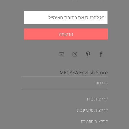
MECASA English Store
מחלקות
קולקציית בוהו
קולקציית סקנדינבית
קולקציית מתבגרת