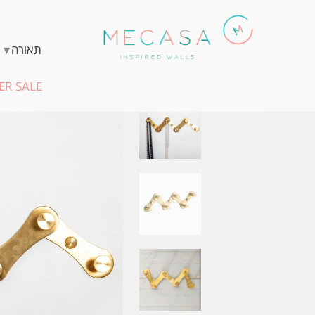
▾
תאורה
R SALE