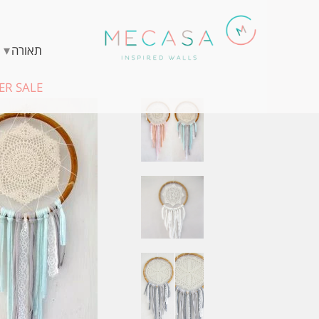
▾
תאורה
R SALE