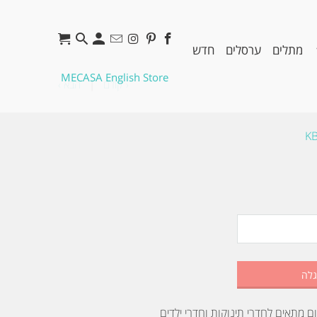
מתלים
ערסלים
חדש
MECASA English Store
‹ קודם
|
הבא ›
KB
גלה
ם מתאים לחדרי תינוקות וחדרי ילדים