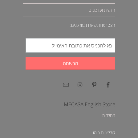
חדשות ועדכונים
הצטרפו ותישארו מעודכנים:
MECASA English Store
מחלקות
קולקציית בוהו