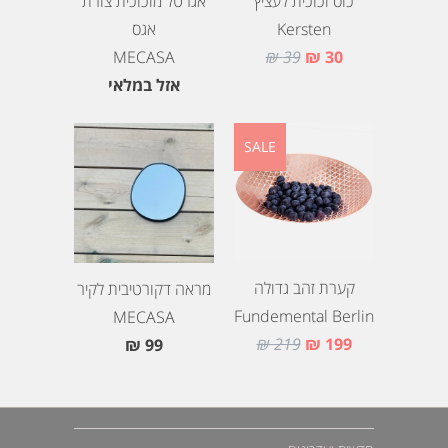
אגרטל מזכוכית צורת
כוס זכוכית לעציץ
אגס
Kersten
MECASA
39 ₪
30 ₪
אזל במלאי
SALE
קערת זהב גדולה
מראה דקורטיבית לקיר
Fundemental Berlin
MECASA
219 ₪
199 ₪
99 ₪