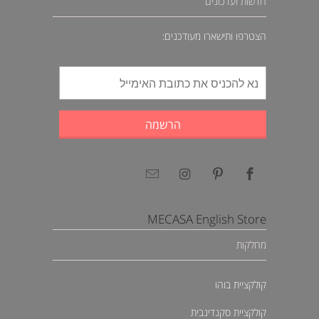
חדשות ועדכונים
הצטרפו ותישארו מעודכנים:
MECASA English Store
מחלקות
קולקציית בוהו
קולקציית סקנדינבית