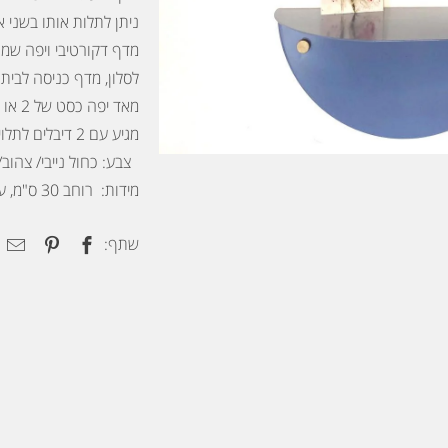
ניתן לתלות אותו בשני א
מדף דקורטיבי ויפה שמוס
לסלון, מדף כניסה לבית
מאד יפה כסט של 2 או 3 מדפים
מגיע עם 2 דיבלים לתלוייה וכיסוי בורג זהב
צבע: כחול נייבי/ צהוב/
מידות: רוחב 30 ס"מ, עומק עד 15 ס"מ
שתף: