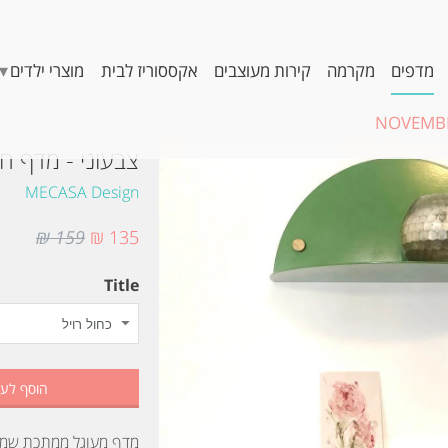
▾
מדפים
מקרמה
קירות מעוצבים
אקססוריז לבית
מוצרי ילדים
NOVEMBE
צבעוני - מדף חצ
MECASA Design
159 ₪
135 ₪
Title
הוסף לע
מדף מעוגל ממתכת שמכו