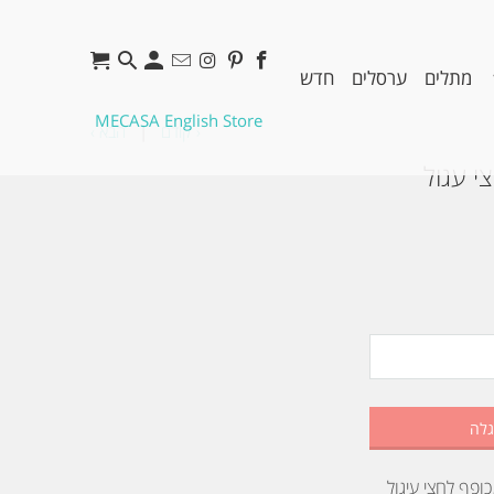
מתלים
ערסלים
חדש
MECASA English Store
‹ קודם
|
הבא ›
י עגול
גלה
פף לחצי עיגול