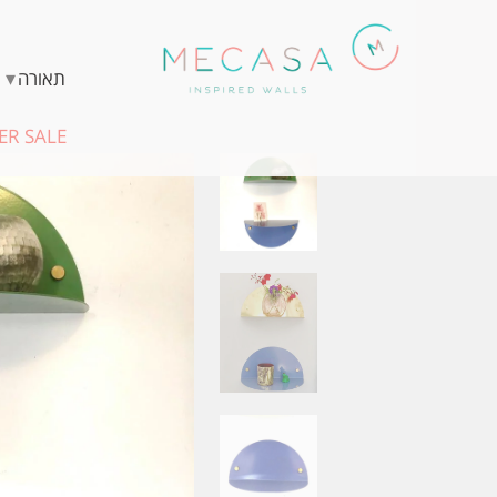
▾
תאורה
R SALE