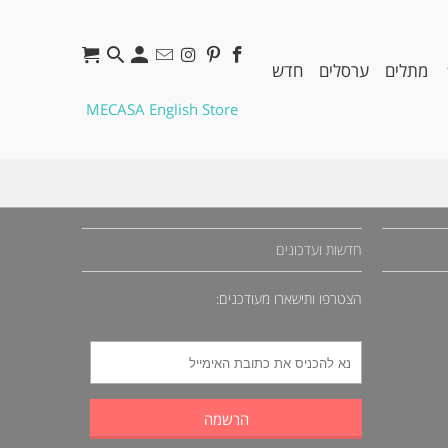
מתלים
ערסלים
חדש
MECASA English Store
חדשות ועדכונים
הצטרפו ותישארו מעודכנים: