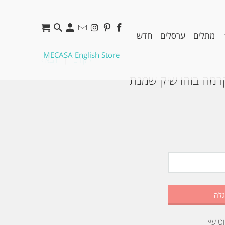
מתלים
ערסלים
חדש
MECASA English Store
‹ קודם
|
הבא ›
רמה בוהו שיק שמנת
גלה
ט עץ