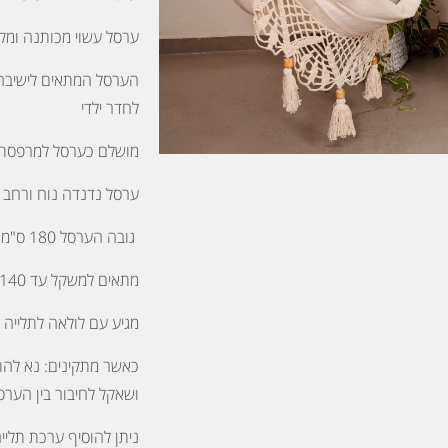
ערסל עשוי מכותנה ומק
הערסל המתאים לישיבה ב
לחדר ילדי
מושלם כערסל למרפסת
ערסל נדנדה נוח ורחב
גובה הערסל 180 ס"מ אורך המקל מעץ 110
מתאים למשקל עד 140 קילו
מגיע עם לולאה לתלייה 
כאשר מתקינים: נא להתק
ושאקל לחיבור בין הערס
ניתן להוסיף ערכת תליי